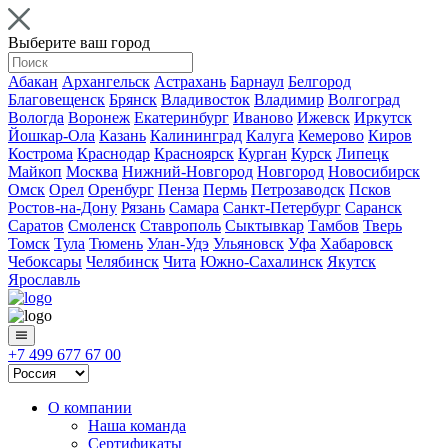
Выберите ваш город
Абакан
Архангельск
Астрахань
Барнаул
Белгород
Благовещенск
Брянск
Владивосток
Владимир
Волгоград
Вологда
Воронеж
Екатеринбург
Иваново
Ижевск
Иркутск
Йошкар-Ола
Казань
Калининград
Калуга
Кемерово
Киров
Кострома
Краснодар
Красноярск
Курган
Курск
Липецк
Майкоп
Москва
Нижний-Новгород
Новгород
Новосибирск
Омск
Орел
Оренбург
Пенза
Пермь
Петрозаводск
Псков
Ростов-на-Дону
Рязань
Самара
Санкт-Петербург
Саранск
Саратов
Смоленск
Ставрополь
Сыктывкар
Тамбов
Тверь
Томск
Тула
Тюмень
Улан-Удэ
Ульяновск
Уфа
Хабаровск
Чебоксары
Челябинск
Чита
Южно-Сахалинск
Якутск
Ярославль
+7 499 677 67 00
О компании
Наша команда
Сертификаты