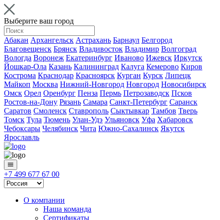
Выберите ваш город
Абакан
Архангельск
Астрахань
Барнаул
Белгород
Благовещенск
Брянск
Владивосток
Владимир
Волгоград
Вологда
Воронеж
Екатеринбург
Иваново
Ижевск
Иркутск
Йошкар-Ола
Казань
Калининград
Калуга
Кемерово
Киров
Кострома
Краснодар
Красноярск
Курган
Курск
Липецк
Майкоп
Москва
Нижний-Новгород
Новгород
Новосибирск
Омск
Орел
Оренбург
Пенза
Пермь
Петрозаводск
Псков
Ростов-на-Дону
Рязань
Самара
Санкт-Петербург
Саранск
Саратов
Смоленск
Ставрополь
Сыктывкар
Тамбов
Тверь
Томск
Тула
Тюмень
Улан-Удэ
Ульяновск
Уфа
Хабаровск
Чебоксары
Челябинск
Чита
Южно-Сахалинск
Якутск
Ярославль
+7 499 677 67 00
О компании
Наша команда
Сертификаты