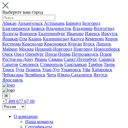
Выберите ваш город
Абакан
Архангельск
Астрахань
Барнаул
Белгород
Благовещенск
Брянск
Владивосток
Владимир
Волгоград
Вологда
Воронеж
Екатеринбург
Иваново
Ижевск
Иркутск
Йошкар-Ола
Казань
Калининград
Калуга
Кемерово
Киров
Кострома
Краснодар
Красноярск
Курган
Курск
Липецк
Майкоп
Москва
Нижний-Новгород
Новгород
Новосибирск
Омск
Орел
Оренбург
Пенза
Пермь
Петрозаводск
Псков
Ростов-на-Дону
Рязань
Самара
Санкт-Петербург
Саранск
Саратов
Смоленск
Ставрополь
Сыктывкар
Тамбов
Тверь
Томск
Тула
Тюмень
Улан-Удэ
Ульяновск
Уфа
Хабаровск
Чебоксары
Челябинск
Чита
Южно-Сахалинск
Якутск
Ярославль
+7 499 677 67 00
О компании
Наша команда
Сертификаты