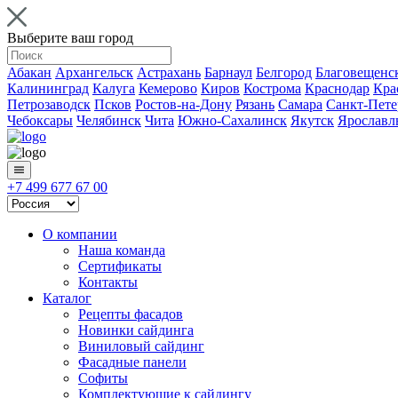
Выберите ваш город
Абакан
Архангельск
Астрахань
Барнаул
Белгород
Благовещенс
Калининград
Калуга
Кемерово
Киров
Кострома
Краснодар
Кра
Петрозаводск
Псков
Ростов-на-Дону
Рязань
Самара
Санкт-Пете
Чебоксары
Челябинск
Чита
Южно-Сахалинск
Якутск
Ярославл
+7 499 677 67 00
О компании
Наша команда
Сертификаты
Контакты
Каталог
Рецепты фасадов
Новинки сайдинга
Виниловый сайдинг
Фасадные панели
Софиты
Комплектующие к сайдингу