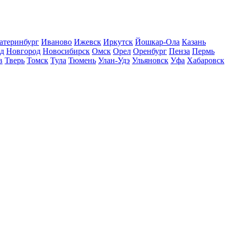
атеринбург
Иваново
Ижевск
Иркутск
Йошкар-Ола
Казань
д
Новгород
Новосибирск
Омск
Орел
Оренбург
Пенза
Пермь
в
Тверь
Томск
Тула
Тюмень
Улан-Удэ
Ульяновск
Уфа
Хабаровск