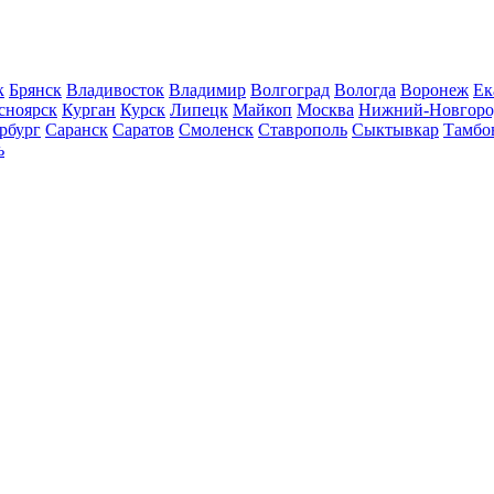
к
Брянск
Владивосток
Владимир
Волгоград
Вологда
Воронеж
Ек
сноярск
Курган
Курск
Липецк
Майкоп
Москва
Нижний-Новгоро
рбург
Саранск
Саратов
Смоленск
Ставрополь
Сыктывкар
Тамбо
ь