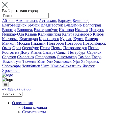
Выберите ваш город
Абакан
Архангельск
Астрахань
Барнаул
Белгород
Благовещенск
Брянск
Владивосток
Владимир
Волгоград
Вологда
Воронеж
Екатеринбург
Иваново
Ижевск
Иркутск
Йошкар-Ола
Казань
Калининград
Калуга
Кемерово
Киров
Кострома
Краснодар
Красноярск
Курган
Курск
Липецк
Майкоп
Москва
Нижний-Новгород
Новгород
Новосибирск
Омск
Орел
Оренбург
Пенза
Пермь
Петрозаводск
Псков
Ростов-на-Дону
Рязань
Самара
Санкт-Петербург
Саранск
Саратов
Смоленск
Ставрополь
Сыктывкар
Тамбов
Тверь
Томск
Тула
Тюмень
Улан-Удэ
Ульяновск
Уфа
Хабаровск
Чебоксары
Челябинск
Чита
Южно-Сахалинск
Якутск
Ярославль
+7 499 677 67 00
О компании
Наша команда
Сертификаты