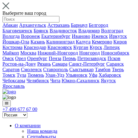
Выберите ваш город
Абакан
Архангельск
Астрахань
Барнаул
Белгород
Благовещенск
Брянск
Владивосток
Владимир
Волгоград
Вологда
Воронеж
Екатеринбург
Иваново
Ижевск
Иркутск
Йошкар-Ола
Казань
Калининград
Калуга
Кемерово
Киров
Кострома
Краснодар
Красноярск
Курган
Курск
Липецк
Майкоп
Москва
Нижний-Новгород
Новгород
Новосибирск
Омск
Орел
Оренбург
Пенза
Пермь
Петрозаводск
Псков
Ростов-на-Дону
Рязань
Самара
Санкт-Петербург
Саранск
Саратов
Смоленск
Ставрополь
Сыктывкар
Тамбов
Тверь
Томск
Тула
Тюмень
Улан-Удэ
Ульяновск
Уфа
Хабаровск
Чебоксары
Челябинск
Чита
Южно-Сахалинск
Якутск
Ярославль
+7 499 677 67 00
О компании
Наша команда
Сертификаты